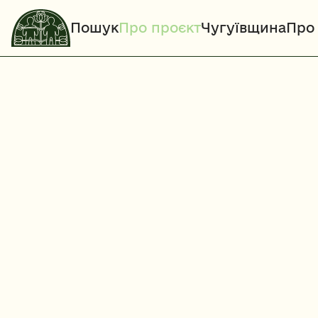
Пошук
Про проєкт
Чугуївщина
Про 