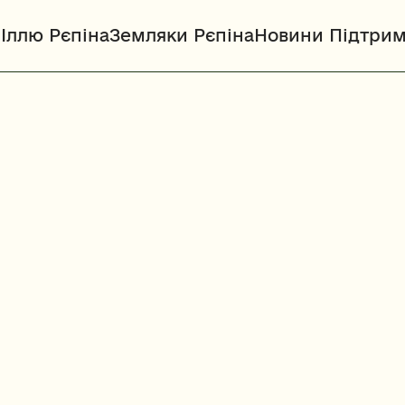
Іллю Рєпіна
Земляки Рєпіна
Новини 
Підтрим