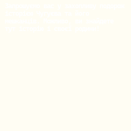
Запрошуємо вас у захопливу подорож 
історією Чугуєва та його 
мешканців. Можливо, ви знайдете 
тут історію і своєї родини!
Почніть своє дослідження прямо зараз 
- оберіть період чи родину, яка вас 
цікавить, у меню нижче.
Бунакови
Субочеви
Тугусови