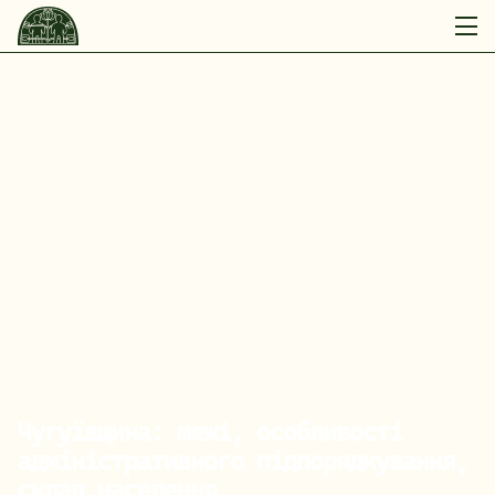
Чугуївщина: межі, особливості 
адміністративного підпорядкування, 
склад населення